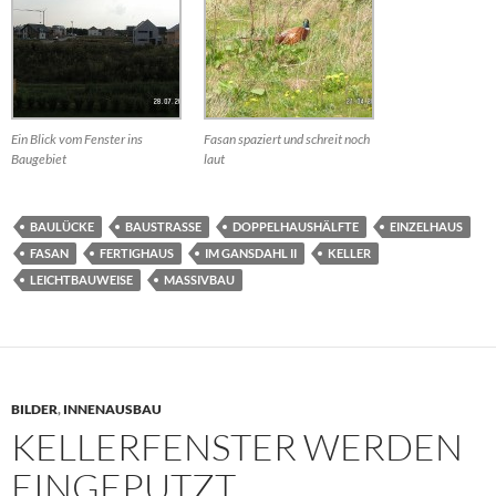
Ein Blick vom Fenster ins
Fasan spaziert und schreit noch
Baugebiet
laut
BAULÜCKE
BAUSTRASSE
DOPPELHAUSHÄLFTE
EINZELHAUS
FASAN
FERTIGHAUS
IM GANSDAHL II
KELLER
LEICHTBAUWEISE
MASSIVBAU
BILDER
,
INNENAUSBAU
KELLERFENSTER WERDEN
EINGEPUTZT