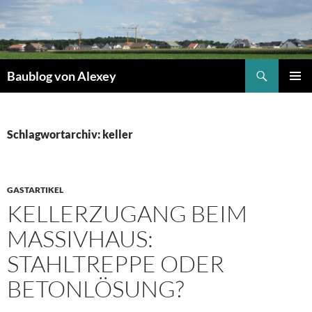
Zum
Inhalt
springen
Suchen
Baublog von Alexey
PRIMÄR
MENÜ
Schlagwortarchiv: keller
GASTARTIKEL
KELLERZUGANG BEIM
MASSIVHAUS:
STAHLTREPPE ODER
BETONLÖSUNG?