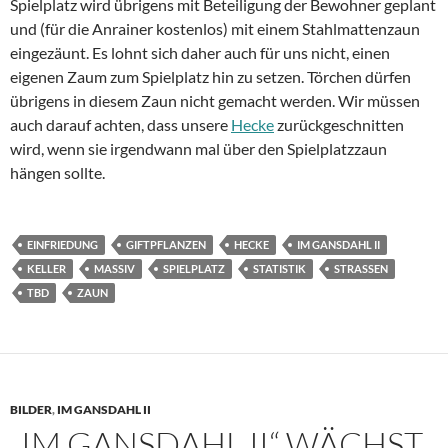
Spielplatz wird übrigens mit Beteiligung der Bewohner geplant
und (für die Anrainer kostenlos) mit einem Stahlmattenzaun
eingezäunt. Es lohnt sich daher auch für uns nicht, einen
eigenen Zaum zum Spielplatz hin zu setzen. Törchen dürfen
übrigens in diesem Zaun nicht gemacht werden. Wir müssen
auch darauf achten, dass unsere
Hecke
zurückgeschnitten
wird, wenn sie irgendwann mal über den Spielplatzzaun
hängen sollte.
EINFRIEDUNG
GIFTPFLANZEN
HECKE
IM GANSDAHL II
KELLER
MASSIV
SPIELPLATZ
STATISTIK
STRASSEN
TBD
ZAUN
BILDER
,
IM GANSDAHL II
„IM GANSDAHL II“ WÄCHST