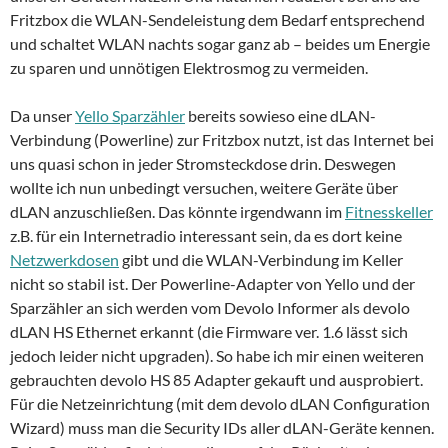
Fritzbox die WLAN-Sendeleistung dem Bedarf entsprechend
und schaltet WLAN nachts sogar ganz ab – beides um Energie
zu sparen und unnötigen Elektrosmog zu vermeiden.
Da unser
Yello Sparzähler
bereits sowieso eine dLAN-
Verbindung (Powerline) zur Fritzbox nutzt, ist das Internet bei
uns quasi schon in jeder Stromsteckdose drin. Deswegen
wollte ich nun unbedingt versuchen, weitere Geräte über
dLAN anzuschließen. Das könnte irgendwann im
Fitnesskeller
z.B. für ein Internetradio interessant sein, da es dort keine
Netzwerkdosen
gibt und die WLAN-Verbindung im Keller
nicht so stabil ist. Der Powerline-Adapter von Yello und der
Sparzähler an sich werden vom Devolo Informer als devolo
dLAN HS Ethernet erkannt (die Firmware ver. 1.6 lässt sich
jedoch leider nicht upgraden). So habe ich mir einen weiteren
gebrauchten devolo HS 85 Adapter gekauft und ausprobiert.
Für die Netzeinrichtung (mit dem devolo dLAN Configuration
Wizard) muss man die Security IDs aller dLAN-Geräte kennen.