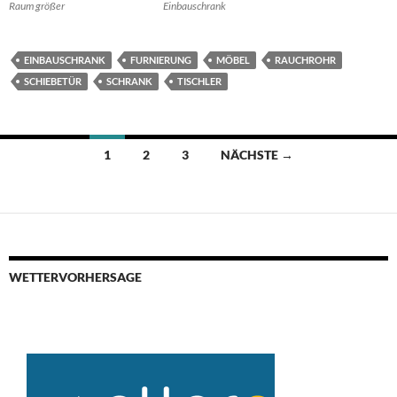
Raum größer
Einbauschrank
EINBAUSCHRANK
FURNIERUNG
MÖBEL
RAUCHROHR
SCHIEBETÜR
SCHRANK
TISCHLER
Beitragsnavigation
1
2
3
NÄCHSTE →
WETTERVORHERSAGE