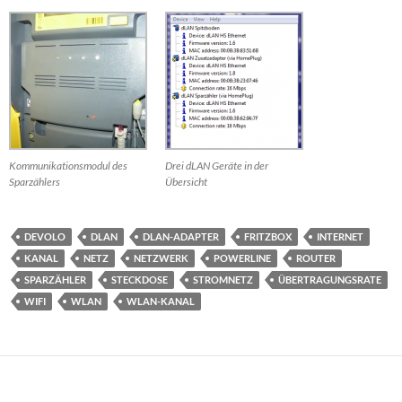
Kommunikationsmodul des
Drei dLAN Geräte in der
Sparzählers
Übersicht
DEVOLO
DLAN
DLAN-ADAPTER
FRITZBOX
INTERNET
KANAL
NETZ
NETZWERK
POWERLINE
ROUTER
SPARZÄHLER
STECKDOSE
STROMNETZ
ÜBERTRAGUNGSRATE
WIFI
WLAN
WLAN-KANAL