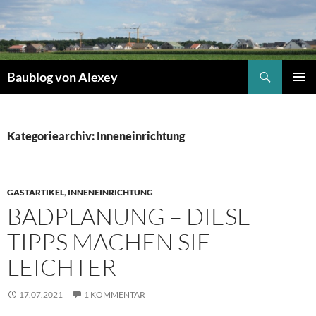
Zum
Inhalt
springen
Suchen
Baublog von Alexey
PRIMÄR
MENÜ
Kategoriearchiv: Inneneinrichtung
GASTARTIKEL
,
INNENEINRICHTUNG
BADPLANUNG – DIESE
TIPPS MACHEN SIE
LEICHTER
17.07.2021
1 KOMMENTAR