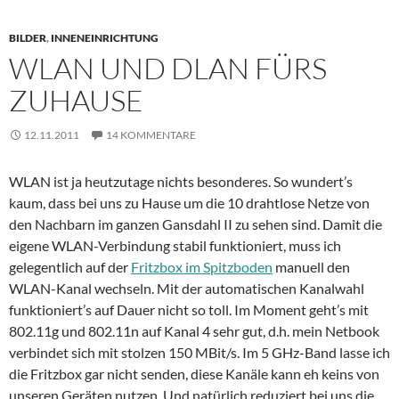
BILDER
,
INNENEINRICHTUNG
WLAN UND DLAN FÜRS
ZUHAUSE
12.11.2011
14 KOMMENTARE
WLAN ist ja heutzutage nichts besonderes. So wundert’s
kaum, dass bei uns zu Hause um die 10 drahtlose Netze von
den Nachbarn im ganzen Gansdahl II zu sehen sind. Damit die
eigene WLAN-Verbindung stabil funktioniert, muss ich
gelegentlich auf der
Fritzbox im Spitzboden
manuell den
WLAN-Kanal wechseln. Mit der automatischen Kanalwahl
funktioniert’s auf Dauer nicht so toll. Im Moment geht’s mit
802.11g und 802.11n auf Kanal 4 sehr gut, d.h. mein Netbook
verbindet sich mit stolzen 150 MBit/s. Im 5 GHz-Band lasse ich
die Fritzbox gar nicht senden, diese Kanäle kann eh keins von
unseren Geräten nutzen. Und natürlich reduziert bei uns die