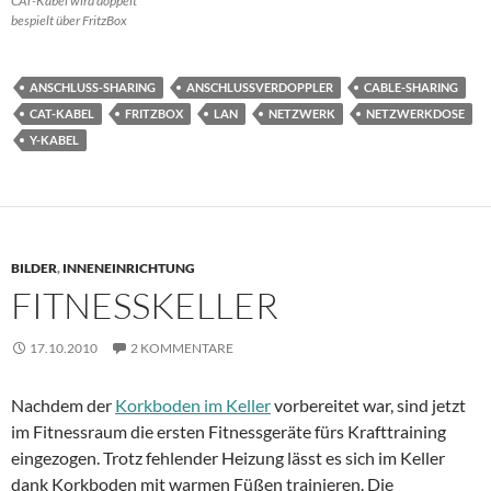
CAT-Kabel wird doppelt
bespielt über FritzBox
ANSCHLUSS-SHARING
ANSCHLUSSVERDOPPLER
CABLE-SHARING
CAT-KABEL
FRITZBOX
LAN
NETZWERK
NETZWERKDOSE
Y-KABEL
BILDER
,
INNENEINRICHTUNG
FITNESSKELLER
17.10.2010
2 KOMMENTARE
Nachdem der
Korkboden im Keller
vorbereitet war, sind jetzt
im Fitnessraum die ersten Fitnessgeräte fürs Krafttraining
eingezogen. Trotz fehlender Heizung lässt es sich im Keller
dank Korkboden mit warmen Füßen trainieren. Die