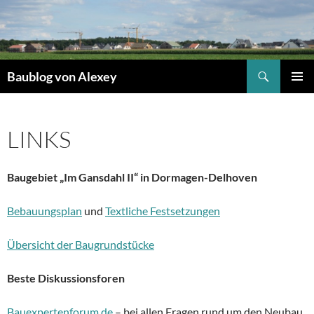
Zum
Inhalt
springen
Suchen
Baublog von Alexey
PRIMÄR
MENÜ
LINKS
Baugebiet „Im Gansdahl II“
in Dormagen-Delhoven
Bebauungsplan
und
Textliche Festsetzungen
Übersicht der Baugrundstücke
Beste Diskussionsforen
Bauexpertenforum.de
– bei allen Fragen rund um den Neubau