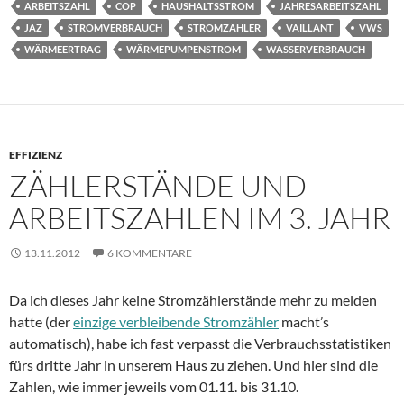
ARBEITSZAHL
COP
HAUSHALTSSTROM
JAHRESARBEITSZAHL
JAZ
STROMVERBRAUCH
STROMZÄHLER
VAILLANT
VWS
WÄRMEERTRAG
WÄRMEPUMPENSTROM
WASSERVERBRAUCH
EFFIZIENZ
ZÄHLERSTÄNDE UND
ARBEITSZAHLEN IM 3. JAHR
13.11.2012
6 KOMMENTARE
Da ich dieses Jahr keine Stromzählerstände mehr zu melden
hatte (der
einzige verbleibende Stromzähler
macht’s
automatisch), habe ich fast verpasst die Verbrauchsstatistiken
fürs dritte Jahr in unserem Haus zu ziehen. Und hier sind die
Zahlen, wie immer jeweils vom 01.11. bis 31.10.