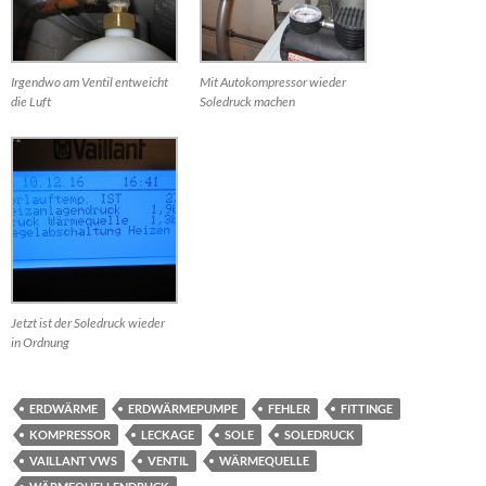
Irgendwo am Ventil entweicht
Mit Autokompressor wieder
die Luft
Soledruck machen
Jetzt ist der Soledruck wieder
in Ordnung
ERDWÄRME
ERDWÄRMEPUMPE
FEHLER
FITTINGE
KOMPRESSOR
LECKAGE
SOLE
SOLEDRUCK
VAILLANT VWS
VENTIL
WÄRMEQUELLE