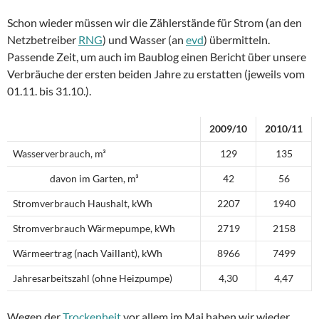
Schon wieder müssen wir die Zählerstände für Strom (an den
Netzbetreiber
RNG
) und Wasser (an
evd
) übermitteln.
Passende Zeit, um auch im Baublog einen Bericht über unsere
Verbräuche der ersten beiden Jahre zu erstatten (jeweils vom
01.11. bis 31.10.).
2009/10
2010/11
Wasserverbrauch, m³
129
135
davon im Garten, m³
42
56
Stromverbrauch Haushalt, kWh
2207
1940
Stromverbrauch Wärmepumpe, kWh
2719
2158
Wärmeertrag (nach Vaillant), kWh
8966
7499
Jahresarbeitszahl (ohne Heizpumpe)
4,30
4,47
Wegen der
Trockenheit
vor allem im Mai haben wir wieder