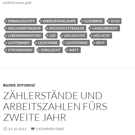
wirklich etwas gelb
EINBAULEUCHTE
ENERGIESPARLAMPE
GLÜHBIRNE
GU10
HALOGENSTRAHLER
HOCHVOLTSTRAHLER
LANGLEBIGKEIT
LEBENSERWARTUNG
LED
LED LEUCHTE
LED-LICHT
LICHTEINHEIT
LICHTFARBE
LICHTSTÄRKE
SPOT
STROMSPAREN
VERGLEICHT
WATT
BILDER
,
EFFIZIENZ
ZÄHLERSTÄNDE UND
ARBEITSZAHLEN FÜRS
ZWEITE JAHR
31.10.2011
2 KOMMENTARE