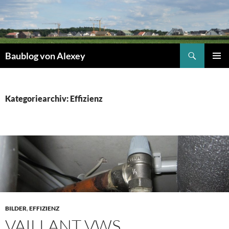
Zum
Inhalt
springen
Suchen
Baublog von Alexey
PRIMÄR
MENÜ
Kategoriearchiv: Effizienz
BILDER
,
EFFIZIENZ
VAILLANT VWS