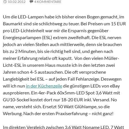
10.02.2012
4 KOMMENTARE
Um die LED-Lampen habe ich bisher einen Bogen gemacht, im
Baumarkt sind sie schlichtweg zu teuer. Bei Preisen um 15 EUR
pro LED-Lichteinheit war mir die Ersparnis gegenüber
Energiesparlampen (ESL) extrem zweifelhaft. Die ESL nerven
jedoch an vielen Stellen auch mittlerweile, denn sie brauchen
bis zu 2 Minuten, bis sie richtig hell sind, und gehen nach
meiner Erfahrung relativ oft kaputt. Von den vielen Müller-
Licht-ESL in unserem Haus musste ich in den letzten zwei
Jahren schon 4-5 austauschen. Die oft versprochene
Langlebigkeit bei ESL – auf jeden Fall Fehlanzeige. Deswegen
will ich nun
in der Küchenzeile
die günstigen LEDs von eBay
ausprobieren. Ein 4er-Pack 60x5mm-LED Spot 3,6 Watt mit
GU10-Sockel kostet dort nur 18-20 EUR inkl. Versand. No
name, versteht sich. Ersetzt 50 Watt Glühlampe, so die
Werbung. Nach der ersten Praxiserfahrung – nicht ganz!
Im direkten Vergleich zwischen 3,6 Watt Noname LED, 7 Watt