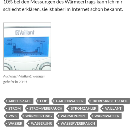
10% bei den Messungen des Wärmeertrags kann ich mir
schlecht erklären, sie ist aber im Internet schon bekannt.
Auch nach Vaillant: weniger
geheizt in 2011
ARBEITSZAHL
COP
GARTENWASSER
JAHRESARBEITSZAHL
STROM
STROMVERBRAUCH
STROMZÄHLER
VAILLANT
VWS
WÄRMEERTRAG
WÄRMEPUMPE
WARMWASSER
WASSER
WASSERUHR
WASSERVERBRAUCH