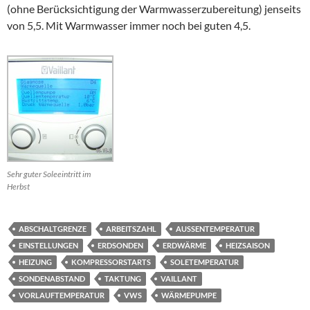
(ohne Berücksichtigung der Warmwasserzubereitung) jenseits
von 5,5. Mit Warmwasser immer noch bei guten 4,5.
Sehr guter Soleeintritt im
Herbst
ABSCHALTGRENZE
ARBEITSZAHL
AUSSENTEMPERATUR
EINSTELLUNGEN
ERDSONDEN
ERDWÄRME
HEIZSAISON
HEIZUNG
KOMPRESSORSTARTS
SOLETEMPERATUR
SONDENABSTAND
TAKTUNG
VAILLANT
VORLAUFTEMPERATUR
VWS
WÄRMEPUMPE