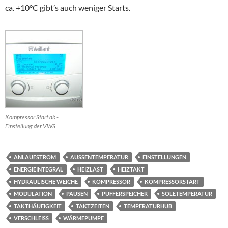
ca. +10°C gibt’s auch weniger Starts.
Kompressor Start ab -
Einstellung der VWS
ANLAUFSTROM
AUSSENTEMPERATUR
EINSTELLUNGEN
ENERGIEINTEGRAL
HEIZLAST
HEIZTAKT
HYDRAULISCHE WEICHE
KOMPRESSOR
KOMPRESSORSTART
MODULATION
PAUSEN
PUFFERSPEICHER
SOLETEMPERATUR
TAKTHÄUFIGKEIT
TAKTZEITEN
TEMPERATURHUB
VERSCHLEISS
WÄRMEPUMPE