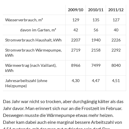
2009/10
2010/11
2011/12
Wasserverbrauch, m³
129
135
127
davon im Garten, m³
42
56
40
Stromverbrauch Haushalt, kWh
2207
1940
2226
Stromverbrauch Wärmepumpe,
2719
2158
2292
kWh
Wärmeertrag (nach Vaillant),
8966
7499
8040
kWh
Jahresarbeitszahl (ohne
4,30
4,47
4,51
Heizpumpe)
Das Jahr war nicht so trocken, aber durchgängig kälter als das
Jahr davor. Man erinnert sich nur an die Frostzeit im Februar.
Deswegen musste die Wärmepumpe etwas mehr heizen.
Daher kam dabei auch eine marginal bessere Arbeitszahl von
4,51 zustande, mit der man gut zufrieden sein darf. Der