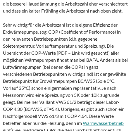
die bessere Hausdämmung die Arbeitszahl eher verschlechtert
und dass ein kalter Frühling die Arbeitszahl nach oben zieht.
Sehr wichtig für die Arbeitszahl ist die eigene Effizienz der
Erdwärmepumpe, sog. COP (Coefficient of Performance) in
den relevanten Betriebspunkten (d.h. gegebene
Soletemperatur, Vorlauftemperatur und Spreizung). Die
Übersicht der COP-Werte [PDF – Link wird gesucht!] aller
möglichen Wärmepumpen findet man bei BAFA. Anders als bei
Luftwärmepumpen (bei denen die COPs in ganz
verschiedenen Betriebspunkten wichtig sind) ist der gewählte
Betriebspunkt für Erdwärmepumpen B0/W35 (Sole 0°C,
Vorlauf 35°C) schon einigermaßen repräsentativ. Je nach
Messnorm wird eine Spreizung von 5K oder 10K zugrunde
gelegt. Bei meiner Vaillant VWS 61/2 beträgt dieser Labor-
COP 4,30 (B0/W35, dT=5K). Übrigens, es gibt auch schon ein
Nachfolgemodell VWS 61/3 mit COP 4,64. Diese Werte
betreffen aber nur die Heizung, denn im
Warmwasserbetrieb
gibt’s viel niedrigere COPs, die den Durchschnitt ordentlich