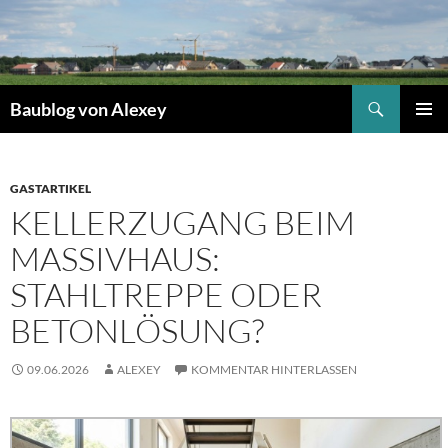
Zum
Inhalt
springen
Suchen
Baublog von Alexey
PRIMÄR
MENÜ
GASTARTIKEL
KELLERZUGANG BEIM
MASSIVHAUS:
STAHLTREPPE ODER
BETONLÖSUNG?
09.06.2026
ALEXEY
KOMMENTAR HINTERLASSEN