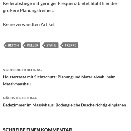
Kellerabstiege mit geringer Frequenz bietet Stahl hier die
größere Planungsfreiheit.
Keine verwandten Artikel.
BETON
KELLER
STAHL
TREPPE
Beitragsnavigation
VORHERIGER BEITRAG
Holzterrasse mit Sichtschutz: Planung und Materialwahl beim
Massivhausbau
NÄCHSTER BEITRAG
Badezimmer im Massivhaus: Bodengleiche Dusche richtig einplanen
SCHREIBE EINEN KOMMENTAR