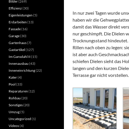
Bilder
(269)
Effizienz
(30)
In nur zwei Tagen wurde uns
Eigenleistungen
(5)
haben wir die Gehwegplatte
Erdarbeiten
(13)
damit das Wasser direkt vers
Fassade
(16)
nur geschimpft. Die Dielen w
Garage
(30)
Trocknungsstand hindeutet. 
Gartenhaus
(7)
Rillen nach oben zu legen: si
Gastartikel
(127)
ist aber auch Geschmacksache.
Im Gansdahl II
(15)
schiefen Dielen sieht das Ho
Innenausbau
(43)
langen und den kurzen Dielen
Inneneinrichtung
(22)
Terrasse gar nicht vorstellen.
Kater
(4)
Pool
(33)
Reparaturen
(12)
Rohbau
(20)
Sonstiges
(20)
Umzug
(5)
Uncategorized
(1)
Videos
(4)