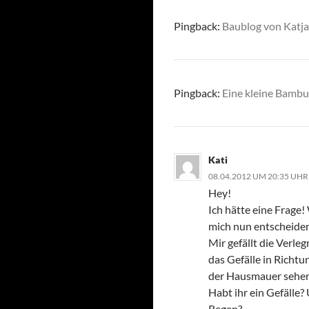
Pingback:
Baublog von Katja
Pingback:
Eine kleine Bambu
Kati
08.04.2012 UM 20:35 UHR
Hey!
Ich hätte eine Frage!
mich nun entscheiden
Mir gefällt die Verle
das Gefälle in Richt
der Hausmauer sehen, 
Habt ihr ein Gefälle?
Regen?