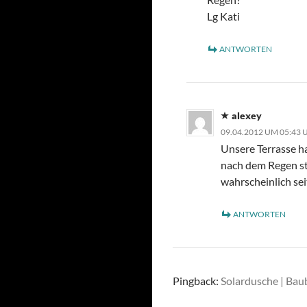
Lg Kati
ANTWORTEN
alexey
09.04.2012 UM 05:43
Unsere Terrasse h
nach dem Regen sta
wahrscheinlich sei
ANTWORTEN
Pingback:
Solardusche | Bau