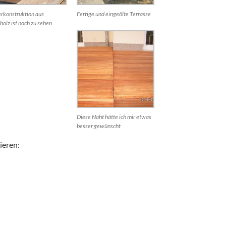
rkonstruktion aus
Fertige und eingeölte Terrasse
holz ist noch zu sehen
Diese Naht hätte ich mir etwas
besser gewünscht
ieren: