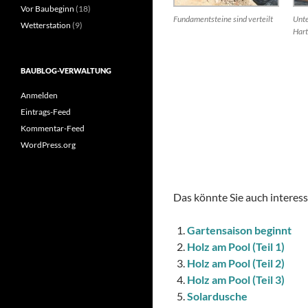
Vor Baubeginn
(18)
Fundamentsteine sind verteilt
Unte
Wetterstation
(9)
Hart
BAUBLOG-VERWALTUNG
Anmelden
Eintrags-Feed
Kommentar-Feed
WordPress.org
Das könnte Sie auch interess
Gartensaison beginnt
Holz am Pool (Teil 1)
Holz am Pool (Teil 2)
Holz am Pool (Teil 3)
Solardusche