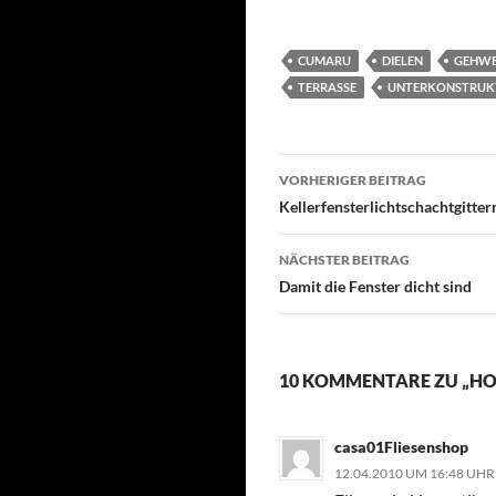
CUMARU
DIELEN
GEHWE
TERRASSE
UNTERKONSTRUK
Beitragsnavigati
VORHERIGER BEITRAG
Kellerfensterlichtschachtgitte
NÄCHSTER BEITRAG
Damit die Fenster dicht sind
10 KOMMENTARE ZU „HO
casa01Fliesenshop
12.04.2010 UM 16:48 UHR