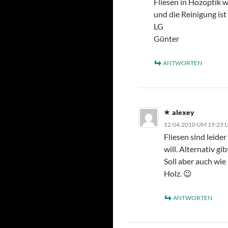
Fliesen in Hozoptik w
und die Reinigung ist
LG
Günter
ANTWORTEN
alexey
12.04.2010 UM 19:23
Fliesen sind leide
will. Alternativ gi
Soll aber auch wie
Holz. 😉
ANTWORTEN