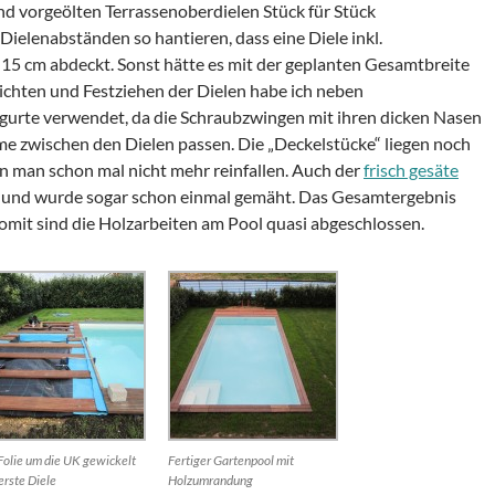
d vorgeölten Terrassenoberdielen Stück für Stück
Dielenabständen so hantieren, dass eine Diele inkl.
5 cm abdeckt. Sonst hätte es mit der geplanten Gesamtbreite
ichten und Festziehen der Dielen habe ich neben
urte verwendet, da die Schraubzwingen mit ihren dicken Nasen
me zwischen den Dielen passen. Die „Deckelstücke“ liegen noch
nn man schon mal nicht mehr reinfallen. Auch der
frisch gesäte
le und wurde sogar schon einmal gemäht. Das Gesamtergebnis
omit sind die Holzarbeiten am Pool quasi abgeschlossen.
Folie um die UK gewickelt
Fertiger Gartenpool mit
erste Diele
Holzumrandung