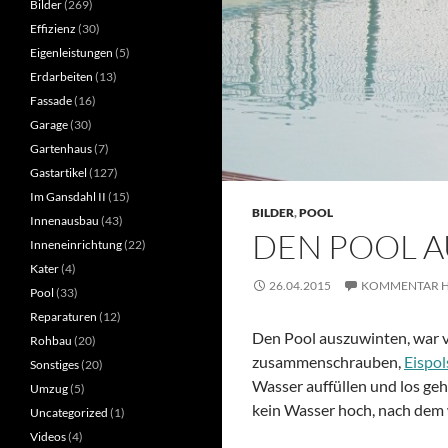
Bilder
(269)
Effizienz
(30)
Eigenleistungen
(5)
Erdarbeiten
(13)
Fassade
(16)
Garage
(30)
Gartenhaus
(7)
Gastartikel
(127)
Im Gansdahl II
(15)
BILDER
,
POOL
Innenausbau
(43)
DEN POOL 
Inneneinrichtung
(22)
Kater
(4)
26.04.2015
KOMMENTAR H
Pool
(33)
Reparaturen
(12)
Den Pool auszuwinten, war vi
Rohbau
(20)
zusammenschrauben,
Eispol
Sonstiges
(20)
Wasser auffüllen und los ge
Umzug
(5)
kein Wasser hoch, nach dem 
Uncategorized
(1)
Videos
(4)