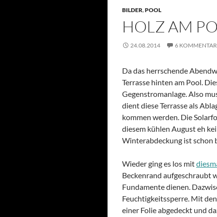
BILDER
,
POOL
HOLZ AM POO
24.08.2014
6 KOMMENTAR
Da das herrschende Abendwett
Terrasse hinten am Pool. Die
Gegenstromanlage. Also mus
dient diese Terrasse als Abl
kommen werden. Die Solarfoli
diesem kühlen August eh kei
Winterabdeckung ist schon b
Wieder ging es los mit
diesm
Beckenrand aufgeschraubt we
Fundamente dienen. Dazwisc
Feuchtigkeitssperre. Mit den
einer Folie abgedeckt und da