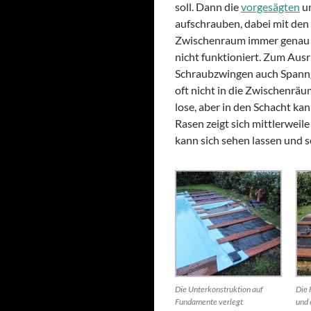
soll. Dann die
vorgesägten
un
aufschrauben, dabei mit den 
Zwischenraum immer genau 1
nicht funktioniert. Zum Ausr
Schraubzwingen auch Spanng
oft nicht in die Zwischenräu
lose, aber in den Schacht ka
Rasen zeigt sich mittlerwei
kann sich sehen lassen und s
Die Unterkonstruktion auf
Die 
Fundamente verlegt
und 