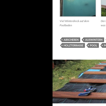
Viel Winterdreck auf dem
Der 
Poolboden
was 
ABSCHEREN
AUSWINTERN
HOLZTERRASSE
POOL
P