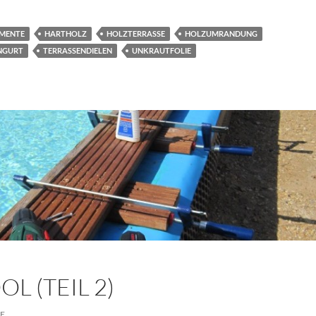
MENTE
HARTHOLZ
HOLZTERRASSE
HOLZUMRANDUNG
NGURT
TERRASSENDIELEN
UNKRAUTFOLIE
L (TEIL 2)
E