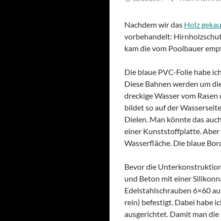
Nachdem wir das
Holz gekau
vorbehandelt: Hirnholzschutz
kam die vom Poolbauer empfo
Die blaue PVC-Folie habe ic
Diese Bahnen werden um die
dreckige Wasser vom Rasen od
bildet so auf der Wasserseit
Dielen. Man könnte das auch 
einer Kunststoffplatte. Abe
Wasserfläche. Die blaue Bord
Bevor die Unterkonstruktion
und Beton mit einer Silikonn
Edelstahlschrauben 6×60 auf 
rein) befestigt. Dabei habe
ausgerichtet. Damit man die