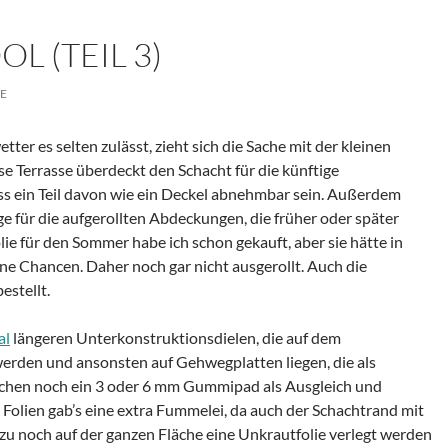
L (TEIL 3)
E
er es selten zulässt, zieht sich die Sache mit der kleinen
se Terrasse überdeckt den Schacht für die künftige
s ein Teil davon wie ein Deckel abnehmbar sein. Außerdem
age für die aufgerollten Abdeckungen, die früher oder später
e für den Sommer habe ich schon gekauft, aber sie hätte in
ne Chancen. Daher noch gar nicht ausgerollt. Auch die
estellt.
al
längeren Unterkonstruktionsdielen, die auf dem
rden und ansonsten auf Gehwegplatten liegen, die als
hen noch ein 3 oder 6 mm Gummipad als Ausgleich und
 Folien gab’s eine extra Fummelei, da auch der Schachtrand mit
zu noch auf der ganzen Fläche eine Unkrautfolie verlegt werden