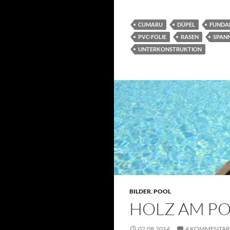
CUMARU
DÜPEL
FUNDA
PVC-FOLIE
RASEN
SPAN
UNTERKONSTRUKTION
BILDER
,
POOL
HOLZ AM POO
02.08.2014
4 KOMMENTAR