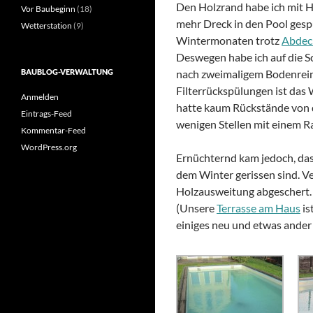
Den Holzrand habe ich mit H
Vor Baubeginn
(18)
mehr Dreck in den Pool gespü
Wetterstation
(9)
Wintermonaten trotz
Abdec
Deswegen habe ich auf die S
BAUBLOG-VERWALTUNG
nach zweimaligem Bodenrein
Filterrückspülungen ist das 
Anmelden
hatte kaum Rückstände von de
Eintrags-Feed
wenigen Stellen mit einem R
Kommentar-Feed
WordPress.org
Ernüchternd kam jedoch, das
dem Winter gerissen sind. V
Holzausweitung abgeschert. 
(Unsere
Terrasse am Haus
is
einiges neu und etwas ander