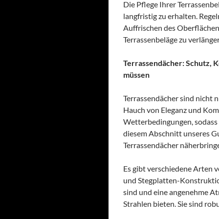
Die Pflege Ihrer Terrassenbe
langfristig zu erhalten. Reg
Auffrischen des Oberfläche
Terrassenbeläge zu verlänger
Terrassendächer: Schutz, Ko
müssen
Terrassendächer sind nicht n
Hauch von Eleganz und Komfo
Wetterbedingungen, sodass S
diesem Abschnitt unseres G
Terrassendächer näherbring
Es gibt verschiedene Arten 
und Stegplatten-Konstrukti
sind und eine angenehme Atm
Strahlen bieten. Sie sind ro