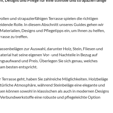
n, Designs und Pflege für eine stilvolle und strapazierfähige
vollen und strapazierfähigen Terrasse spielen die richtigen
eidende Rolle. In diesem Abschnitt unseres Guides gehen wir
Materialien, Designs und Pflegetipps ein, um Ihnen zu helfen,
rasse zu treffen.
rrassenbelägen zur Auswahl, darunter Holz, Stein, Fliesen und
terial hat seine eigenen Vor- und Nachteile in Bezug auf
ungsaufwand und Preis. Überlegen Sie sich genau, welches
 am besten entspricht.
 Terrasse geht, haben Sie zahlreiche Möglichkeiten. Holzbeläge
türliche Atmosphäre, während Steinbeläge eine elegante und
iesen können sowohl in klassischen als auch in modernen Designs
Verbundwerkstoffe eine robuste und pflegeleichte Option