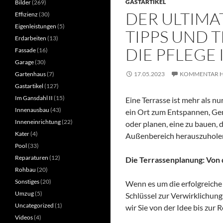
GASTARTIKEL
Bilder
(269)
DER ULTIMA
Effizienz
(30)
Eigenleistungen
(5)
TIPPS UND 
Erdarbeiten
(13)
DIE PFLEGE
Fassade
(16)
Garage
(30)
Gartenhaus
(7)
17.05.2023
KOMMENTAR H
Gastartikel
(127)
Im Gansdahl II
(15)
Eine Terrasse ist mehr als n
Innenausbau
(43)
ein Ort zum Entspannen, Geni
Inneneinrichtung
(22)
oder planen, eine zu bauen, 
Kater
(4)
Außenbereich herauszuhole
Pool
(33)
Reparaturen
(12)
Die Terrassenplanung: Von d
Rohbau
(20)
Sonstiges
(20)
Wenn es um die erfolgreiche 
Umzug
(5)
Schlüssel zur Verwirklichung
Uncategorized
(1)
wir Sie von der Idee bis zur 
Videos
(4)