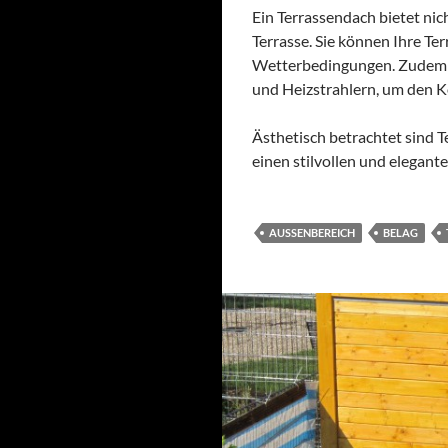
Ein Terrassendach bietet nic
Terrasse. Sie können Ihre Te
Wetterbedingungen. Zudem er
und Heizstrahlern, um den K
Ästhetisch betrachtet sind T
einen stilvollen und elegan
AUSSENBEREICH
BELAG