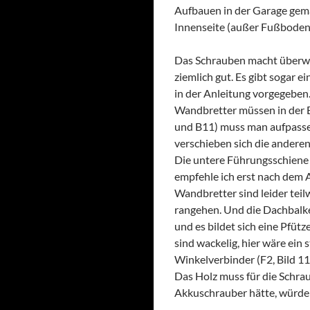
Aufbauen in der Garage gemac
Innenseite (außer Fußboden)
Das Schrauben macht überwie
ziemlich gut. Es gibt sogar ei
in der Anleitung vorgegeben. 
Wandbretter müssen in der B
und B11) muss man aufpassen
verschieben sich die anderen 
Die untere Führungsschiene 
empfehle ich erst nach dem
Wandbretter sind leider teil
rangehen. Und die Dachbalken
und es bildet sich eine Pfü
sind wackelig, hier wäre ein
Winkelverbinder (F2, Bild 11
Das Holz muss für die Schra
Akkuschrauber hätte, würde i