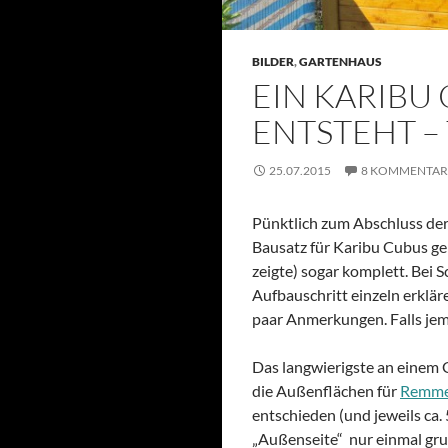
BILDER
,
GARTENHAUS
EIN KARIBU
ENTSTEHT –
25.07.2015
8 KOMMENTAR
Pünktlich zum Abschluss de
Bausatz für Karibu Cubus gel
zeigte) sogar komplett. Bei 
Aufbauschritt einzeln erklär
paar Anmerkungen. Falls jem
Das langwierigste an einem 
die Außenflächen für
Remme
entschieden (und jeweils ca
„Außenseite“ nur einmal gru