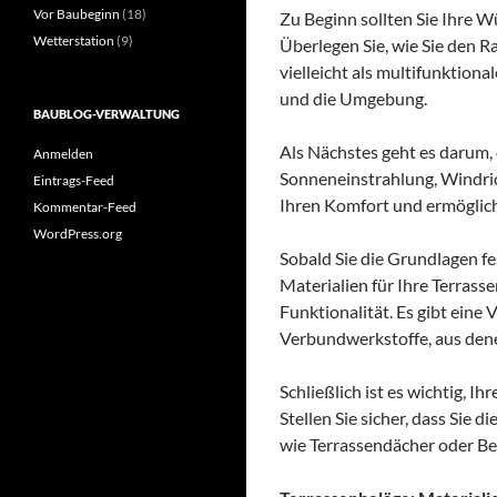
Vor Baubeginn
(18)
Zu Beginn sollten Sie Ihre 
Wetterstation
(9)
Überlegen Sie, wie Sie den 
vielleicht als multifunktion
und die Umgebung.
BAUBLOG-VERWALTUNG
Als Nächstes geht es darum, 
Anmelden
Sonneneinstrahlung, Windric
Eintrags-Feed
Ihren Komfort und ermöglicht
Kommentar-Feed
WordPress.org
Sobald Sie die Grundlagen fe
Materialien für Ihre Terrass
Funktionalität. Es gibt eine 
Verbundwerkstoffe, aus den
Schließlich ist es wichtig, I
Stellen Sie sicher, dass Sie 
wie Terrassendächer oder Be