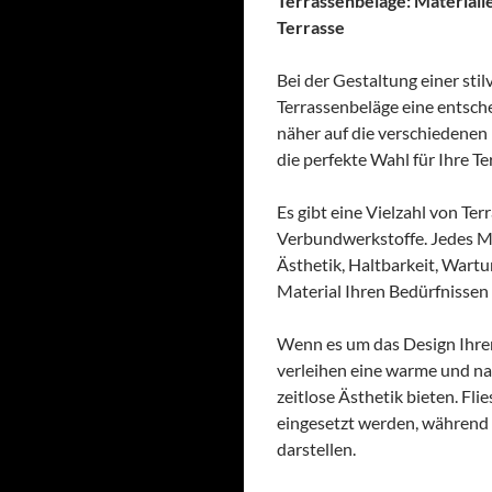
Terrassenbeläge: Materialie
Terrasse
Bei der Gestaltung einer stil
Terrassenbeläge eine entsch
näher auf die verschiedenen 
die perfekte Wahl für Ihre Ter
Es gibt eine Vielzahl von Te
Verbundwerkstoffe. Jedes Ma
Ästhetik, Haltbarkeit, Wart
Material Ihren Bedürfnissen
Wenn es um das Design Ihrer
verleihen eine warme und na
zeitlose Ästhetik bieten. Fl
eingesetzt werden, während 
darstellen.