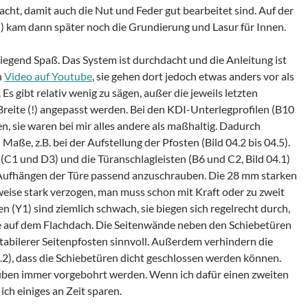
ht, damit auch die Nut und Feder gut bearbeitet sind. Auf der
 kam dann später noch die Grundierung und Lasur für Innen.
gend Spaß. Das System ist durchdacht und die Anleitung ist
n
Video auf Youtube
, sie gehen dort jedoch etwas anders vor als
Es gibt relativ wenig zu sägen, außer die jeweils letzten
reite (!) angepasst werden. Bei den KDI-Unterlegprofilen (B10
, sie waren bei mir alles andere als maßhaltig. Dadurch
Maße, z.B. bei der Aufstellung der Pfosten (Bild 04.2 bis 04.5).
(C1 und D3) und die Türanschlagleisten (B6 und C2, Bild 04.1)
 Aufhängen der Türe passend anzuschrauben. Die 28 mm starken
weise stark verzogen, man muss schon mit Kraft oder zu zweit
 (Y1) sind ziemlich schwach, sie biegen sich regelrecht durch,
tze auf dem Flachdach. Die Seitenwände neben den Schiebetüren
 stabilerer Seitenpfosten sinnvoll. Außerdem verhindern die
.2), dass die Schiebetüren dicht geschlossen werden können.
uben immer vorgebohrt werden. Wenn ich dafür einen zweiten
ch einiges an Zeit sparen.