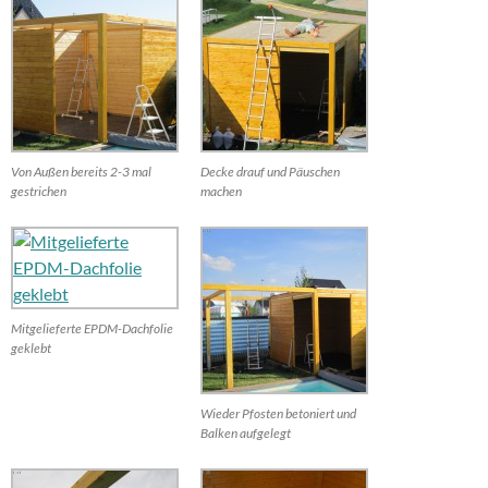
Von Außen bereits 2-3 mal
Decke drauf und Päuschen
gestrichen
machen
Mitgelieferte EPDM-Dachfolie
geklebt
Wieder Pfosten betoniert und
Balken aufgelegt