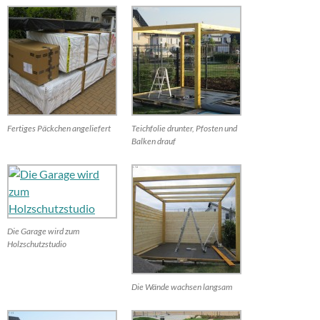
Fertiges Päckchen angeliefert
Teichfolie drunter, Pfosten und
Balken drauf
Die Garage wird zum
Holzschutzstudio
Die Wände wachsen langsam