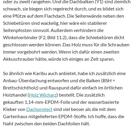
oder zu zweit rangehen. Und die Dachbalken (Y1) sind ziemlich
schwach, sie biegen sich regelrecht durch, und es bildet sich
eine Pfütze auf dem Flachdach. Die Seitenwände neben den
Schiebetüren sind wackelig, hier wäre ein stabilerer
Seitenpfosten sinnvoll. Außerdem verhindern die
Winkelverbinder (F2, Bild 11.2), dass die Schiebetüren dicht
geschlossen werden können. Das Holz muss für die Schrauben
immer vorgebohrt werden. Wenn ich dafür einen zweiten
Akkuschrauber hätte, würde ich einiges an Zeit sparen.
So ähnlich wie Karibu auch anbietet, habe ich zusätzlich eine
Anbau-Überdachung entworfen und die Balken (BSH =
Brettschichtholz) und Rauspund dafür einfach im örtlichen
Holzhandel (
Holz Wicharz
) bestellt. Die zusätzlich
gekauften 1,14-mm-EPDM-Folie und der wasserbasierte
Kleber von
Dachprotect
sind viel besser als die mit dem
Gartenhaus mitgelieferten EPDM-Stoffe. Ich hoffe, dass die
Naht zwischen den beiden Dachfolien hält.