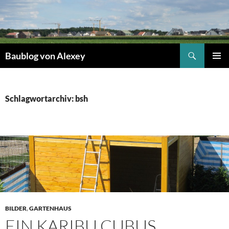
Zum
Inhalt
springen
Suchen
Baublog von Alexey
PRIMÄR
MENÜ
Schlagwortarchiv: bsh
BILDER
,
GARTENHAUS
EIN KARIBU CUBUS