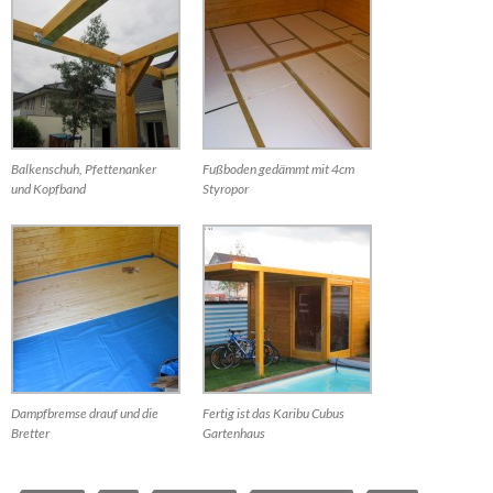
Balkenschuh, Pfettenanker
Fußboden gedämmt mit 4cm
und Kopfband
Styropor
Dampfbremse drauf und die
Fertig ist das Karibu Cubus
Bretter
Gartenhaus