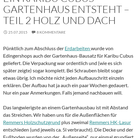
GARTENHAUS ENTSTEHT –
TEIL 2 HOLZ UND DACH
25.07.2015
8 KOMMENTARE
Pünktlich zum Abschluss der
Erdarbeiten
wurde von
Edingershops auch der Gartenhaus-Bausatz für Karibu Cubus
geliefert. Die Verpackung war ordentlich und (wie es sich
später zeigte) sogar komplett. Bei Schrauben bleibt sogar
etwas übrig. Ich möchte nicht jeden Aufbauschritt einzeln
erklären. Der Aufbau hat ja auch ein paar Wochen gedauert.
Nur ein paar Anmerkungen. Falls jemand nachbauen will.
Das langwierigste an einem Gartenhausbau ist mit Abstand
das Streichen. Wir haben uns für die Außenflächen für
Remmers Holzschutzgrund
plus zweimal
Remmers HK-Lasur
entschieden (und jeweils ca. 5l verbraucht). Die Decke und der
Fußboden wurden von der „Außenseite“ nur einmal grundiert.