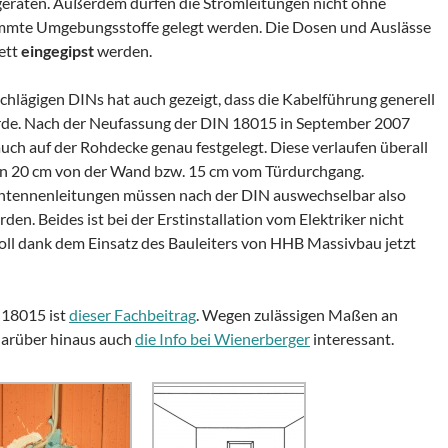
geraten. Außerdem dürfen die Stromleitungen nicht ohne
mte Umgebungsstoffe gelegt werden. Die Dosen und Auslässe
ett
eingegipst
werden.
chlägigen DINs hat auch gezeigt, dass die Kabelführung generell
urde. Nach der Neufassung der DIN 18015 in September 2007
uch auf der Rohdecke genau festgelegt. Diese verlaufen überall
n 20 cm von der Wand bzw. 15 cm vom Türdurchgang.
tennenleitungen müssen nach der DIN auswechselbar also
den. Beides ist bei der Erstinstallation vom Elektriker nicht
oll dank dem Einsatz des Bauleiters von HHB Massivbau jetzt
 18015 ist
dieser Fachbeitrag
. Wegen zulässigen Maßen an
darüber hinaus auch
die Info bei Wienerberger
interessant.