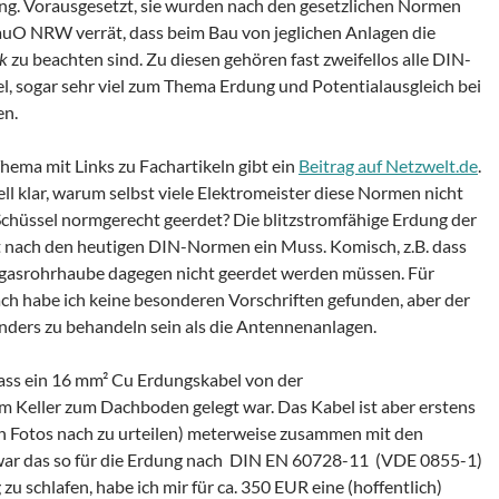
hung. Vorausgesetzt, sie wurden nach den gesetzlichen Normen
 LBauO NRW verrät, dass beim Bau von jeglichen Anlagen die
ik
zu beachten sind. Zu diesen gehören fast zweifellos alle DIN-
el, sogar sehr viel zum Thema Erdung und Potentialausgleich bei
en.
hema mit Links zu Fachartikeln gibt ein
Beitrag auf Netzwelt.de
.
ell klar, warum selbst viele Elektromeister diese Normen nicht
Schüssel normgerecht geerdet? Die blitzstromfähige Erdung der
 nach den heutigen DIN-Normen ein Muss. Komisch, z.B. dass
bgasrohrhaube dagegen nicht geerdet werden müssen. Für
h habe ich keine besonderen Vorschriften gefunden, aber der
 anders zu behandeln sein als die Antennenanlagen.
dass ein 16 mm² Cu Erdungskabel von der
m Keller zum Dachboden gelegt war. Das Kabel ist aber erstens
n Fotos nach zu urteilen) meterweise zusammen mit den
 war das so für die Erdung nach DIN EN 60728-11 (VDE 0855-1)
u schlafen, habe ich mir für ca. 350 EUR eine (hoffentlich)