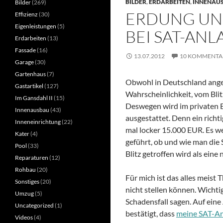
BILDER
,
ERDARBEITEN
,
INNENAU
Bilder
(269)
ERDUNG UN
Effizienz
(30)
Eigenleistungen
(5)
BEI SAT-AN
Erdarbeiten
(13)
Fassade
(16)
13.07.2012
10 KOMMENTA
Garage
(30)
Gartenhaus
(7)
Obwohl in Deutschland angebli
Gastartikel
(127)
Wahrscheinlichkeit, vom Blitz
Im Gansdahl II
(15)
Deswegen wird im privaten 
Innenausbau
(43)
ausgestattet. Denn ein richt
Inneneinrichtung
(22)
mal locker 15.000 EUR. Es w
Kater
(4)
geführt, ob und wie man die
Pool
(33)
Blitz getroffen wird als eine 
Reparaturen
(12)
Rohbau
(20)
Für mich ist das alles meist
Sonstiges
(20)
nicht stellen können. Wicht
Umzug
(5)
Schadensfall sagen. Auf ein
Uncategorized
(1)
bestätigt, dass
meine SAT-An
Videos
(4)