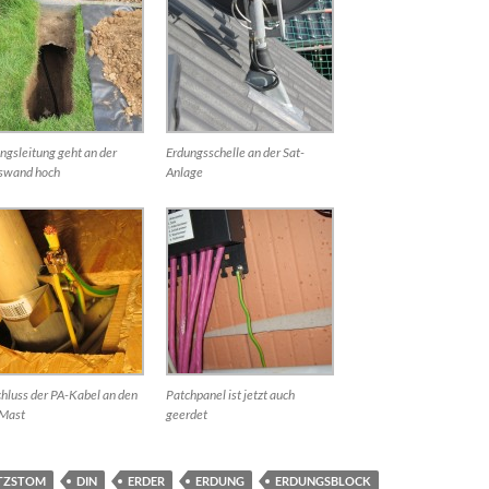
ngsleitung geht an der
Erdungsschelle an der Sat-
swand hoch
Anlage
hluss der PA-Kabel an den
Patchpanel ist jetzt auch
-Mast
geerdet
ITZSTOM
DIN
ERDER
ERDUNG
ERDUNGSBLOCK