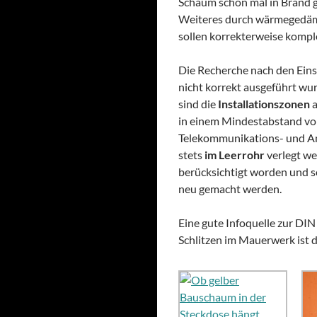
Schaum schon mal in Brand 
Weiteres durch wärmegedäm
sollen korrekterweise kompl
Die Recherche nach den Eins
nicht korrekt ausgeführt w
sind die
Installationszonen
a
in einem Mindestabstand vo
Telekommunikations- und An
stets
im Leerrohr
verlegt wer
berücksichtigt worden und s
neu gemacht werden.
Eine gute Infoquelle zur DIN
Schlitzen im Mauerwerk ist 