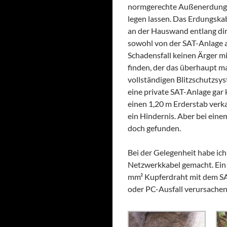
normgerechte Außenerdung 
legen lassen. Das Erdungska
an der Hauswand entlang dire
sowohl von der SAT-Anlage a
Schadensfall keinen Ärger mit
finden, der das überhaupt ma
vollständigen Blitzschutzsys
eine private SAT-Anlage gar 
einen 1,20 m Erderstab verka
ein Hindernis. Aber bei ein
doch gefunden.
Bei der Gelegenheit habe ich
Netzwerkkabel gemacht. Ei
mm² Kupferdraht mit dem SA
oder PC-Ausfall verursachen