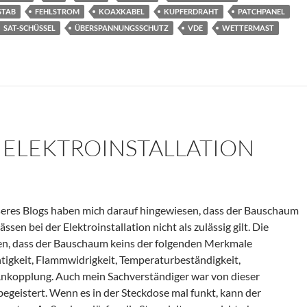
STAB
FEHLSTROM
KOAXKABEL
KUPFERDRAHT
PATCHPANEL
SAT-SCHÜSSEL
ÜBERSPANNUNGSSCHUTZ
VDE
WETTERMAST
ELEKTROINSTALLATION
eres Blogs haben mich darauf hingewiesen, dass der Bauschaum
n bei der Elektroinstallation nicht als zulässig gilt. Die
en, dass der Bauschaum keins der folgenden Merkmale
htigkeit, Flammwidrigkeit, Temperaturbeständigkeit,
Ankopplung. Auch mein Sachverständiger war von dieser
begeistert. Wenn es in der Steckdose mal funkt, kann der