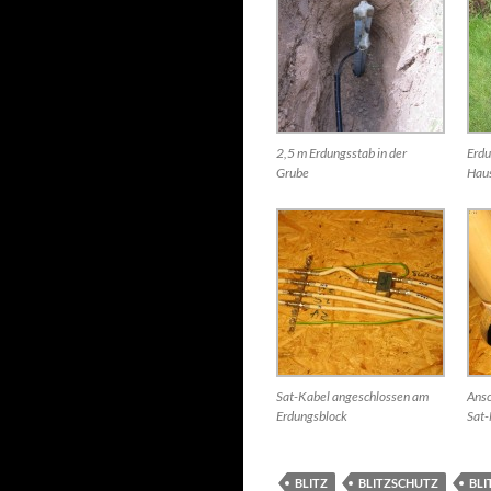
2,5 m Erdungsstab in der
Erdu
Grube
Hau
Sat-Kabel angeschlossen am
Ansc
Erdungsblock
Sat
BLITZ
BLITZSCHUTZ
BL