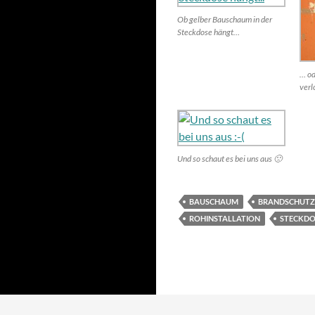
Ob gelber Bauschaum in der
Steckdose hängt…
… od
verl
Und so schaut es bei uns aus 🙁
BAUSCHAUM
BRANDSCHUTZ
ROHINSTALLATION
STECKDO