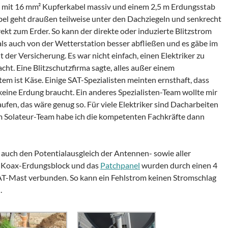
mit 16 mm² Kupferkabel massiv und einem 2,5 m Erdungsstab
bel geht draußen teilweise unter den Dachziegeln und senkrecht
kt zum Erder. So kann der direkte oder induzierte Blitzstrom
ls auch von der Wetterstation besser abfließen und es gäbe im
 der Versicherung. Es war nicht einfach, einen Elektriker zu
cht. Eine Blitzschutzfirma sagte, alles außer einem
tem ist Käse. Einige SAT-Spezialisten meinten ernsthaft, dass
keine Erdung braucht. Ein anderes Spezialisten-Team wollte mir
ufen, das wäre genug so. Für viele Elektriker sind Dacharbeiten
em Solateur-Team habe ich die kompetenten Fachkräfte dann
 auch den Potentialausgleich der Antennen- sowie aller
n Koax-Erdungsblock und das
Patchpanel
wurden durch einen 4
T-Mast verbunden. So kann ein Fehlstrom keinen Stromschlag
.