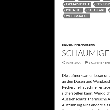
ERDUNGSSCHELLE
ERDUNGS
POTENTIAL
SAT-ANLAGE
WETTERSTATION
BILDER
,
INNENAUSBAU
SCHAUMIGE 
09.08.2009
1 KOMMENTAR
Die aufmerksamen Leser uns
an den Dosen und Wandauslässe
Recherche hat schnell ergeb
sicherstellen kann: Winddic
Ausziehschutz, thermische 
Ausführung alles andere als 