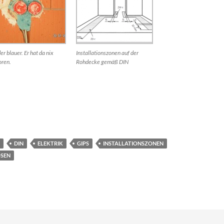
er blauer. Er hat da nix
Installationszonen auf der
oren.
Rohdecke gemäß DIN
DIN
ELEKTRIK
GIPS
INSTALLATIONSZONEN
SEN