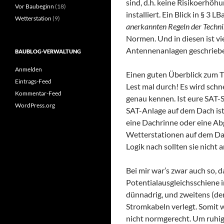
sind, d.h. keine Risikoerhö
Vor Baubeginn
(18)
installiert. Ein Blick in § 3
Wetterstation
(9)
anerkannten Regeln der Techn
Normen. Und in diesen ist vi
Antennenanlagen geschrieb
BAUBLOG-VERWALTUNG
Anmelden
Einen guten Überblick zum T
Eintrags-Feed
Lest mal durch! Es wird schn
Kommentar-Feed
genau kennen. Ist eure SAT-
WordPress.org
SAT-Anlage auf dem Dach ist
eine Dachrinne oder eine A
Wetterstationen auf dem Dac
Logik nach sollten sie nicht
Bei mir war’s zwar auch so, 
Potentialausgleichsschiene i
dünnadrig, und zweitens (de
Stromkabeln verlegt. Somit
nicht normgerecht. Um ruhig z