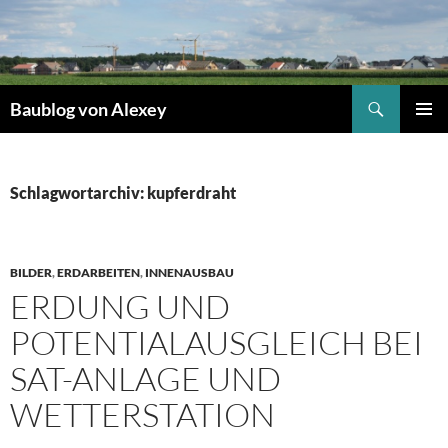
Zum
Inhalt
springen
Suchen
Baublog von Alexey
PRIMÄR
MENÜ
Schlagwortarchiv: kupferdraht
BILDER
,
ERDARBEITEN
,
INNENAUSBAU
ERDUNG UND
POTENTIALAUSGLEICH BEI
SAT-ANLAGE UND
WETTERSTATION