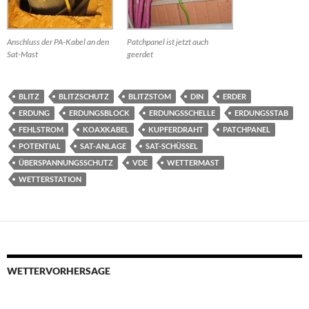
Anschluss der PA-Kabel an den
Patchpanel ist jetzt auch
Sat-Mast
geerdet
BLITZ
BLITZSCHUTZ
BLITZSTOM
DIN
ERDER
ERDUNG
ERDUNGSBLOCK
ERDUNGSSCHELLE
ERDUNGSSTAB
FEHLSTROM
KOAXKABEL
KUPFERDRAHT
PATCHPANEL
POTENTIAL
SAT-ANLAGE
SAT-SCHÜSSEL
ÜBERSPANNUNGSSCHUTZ
VDE
WETTERMAST
WETTERSTATION
WETTERVORHERSAGE