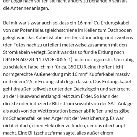
der Logik nach sollten sie nicht anders zu behandeln sein als
die Antennenanlagen.
Bei mir war’s zwar auch so, dass ein 16 mm² Cu Erdungskabel
von der Potentialausgleichsschiene im Keller zum Dachboden
gelegt war. Das Kabel ist aber erstens dünnadrig, und zweitens
(den Fotos nach zu urteilen) meterweise zusammen mit den
Stromkabeln verlegt. Somit war das so für die Erdung nach
DIN EN 60728-11 (VDE 0855-1) nicht normgerecht. Um ruhig
zu schlafen, habe ich mir für ca. 350 EUR eine (hoffentlich)
normgerechte Außenerdung mit 16 mm² Kupferkabel massiv
und einem 2,5 m Erdungsstab legen lassen. Das Erdungskabel
geht draußen teilweise unter den Dachziegeln und senkrecht
an der Hauswand entlang direkt zum Erder. So kann der
direkte oder induzierte Blitzstrom sowohl von der SAT-Anlage
als auch von der Wetterstation besser abfließen und es gäbe
im Schadensfall keinen Ärger mit der Versicherung. Es war
nicht einfach, einen Elektriker zu finden, der das überhaupt
macht. Eine Blitzschutzfirma sagte, alles außer einem