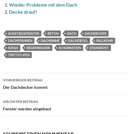
Wieder Probleme mit dem Dach
Decke drauf!
AUSSTIEGSFENSTER
BETON
DACH
DACHDECKER
DACHPFANNEN
DACHRINNE
DACHZIEGEL
FALLROHR
KEHLE
REGENWASSER
SCHORNSTEIN
STANDROST
TRITTSTUFEN
Beitragsnavigation
VORHERIGER BEITRAG
Der Dachdecker kommt
NÄCHSTER BEITRAG
Fenster werden eingebaut