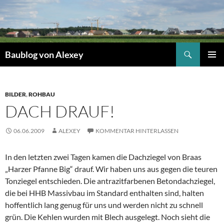
Zum
Inhalt
springen
Suchen
Baublog von Alexey
PRIMÄR
MENÜ
BILDER
,
ROHBAU
DACH DRAUF!
06.06.2009
ALEXEY
KOMMENTAR HINTERLASSEN
In den letzten zwei Tagen kamen die Dachziegel von Braas
„Harzer Pfanne Big“ drauf. Wir haben uns aus gegen die teuren
Tonziegel entschieden. Die antrazitfarbenen Betondachziegel,
die bei HHB Massivbau im Standard enthalten sind, halten
hoffentlich lang genug für uns und werden nicht zu schnell
grün. Die Kehlen wurden mit Blech ausgelegt. Noch sieht die