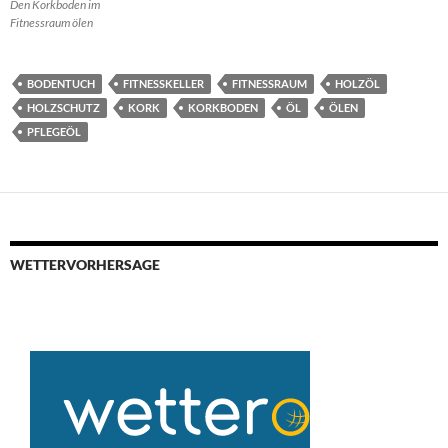
Den Korkboden im
Fitnessraum ölen
BODENTUCH
FITNESSKELLER
FITNESSRAUM
HOLZÖL
HOLZSCHUTZ
KORK
KORKBODEN
ÖL
ÖLEN
PFLEGEÖL
WETTERVORHERSAGE