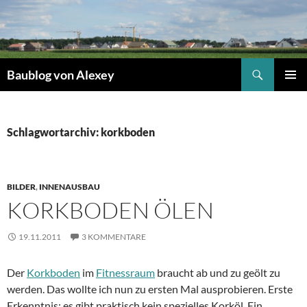
Zum
Inhalt
springen
Suchen
Baublog von Alexey
PRIMÄR
MENÜ
Schlagwortarchiv: korkboden
BILDER
,
INNENAUSBAU
KORKBODEN ÖLEN
19.11.2011
3 KOMMENTARE
Der
Korkboden
im
Fitnessraum
braucht ab und zu geölt zu
werden. Das wollte ich nun zu ersten Mal ausprobieren. Erste
Erkenntnis: es gibt praktisch kein spezielles Korköl. Ein