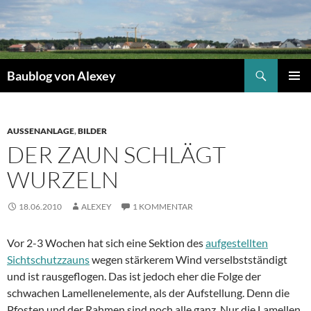
Zum
Inhalt
springen
Suchen
Baublog von Alexey
PRIMÄR
MENÜ
AUSSENANLAGE
,
BILDER
DER ZAUN SCHLÄGT
WURZELN
18.06.2010
ALEXEY
1 KOMMENTAR
Vor 2-3 Wochen hat sich eine Sektion des
aufgestellten
Sichtschutzzauns
wegen stärkerem Wind verselbstständigt
und ist rausgeflogen. Das ist jedoch eher die Folge der
schwachen Lamellenelemente, als der Aufstellung. Denn die
Pfosten und der Rahmen sind noch alle ganz. Nur die Lamellen