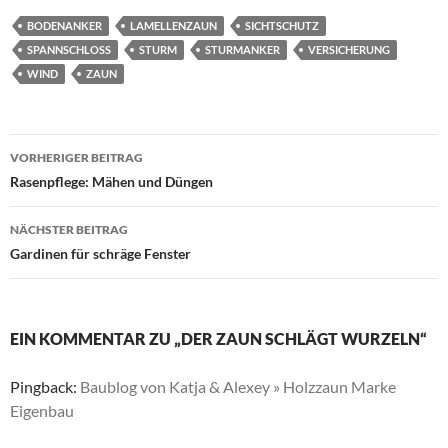
BODENANKER
LAMELLENZAUN
SICHTSCHUTZ
SPANNSCHLOSS
STURM
STURMANKER
VERSICHERUNG
WIND
ZAUN
Beitragsnavigation
VORHERIGER BEITRAG
Rasenpflege: Mähen und Düngen
NÄCHSTER BEITRAG
Gardinen für schräge Fenster
EIN KOMMENTAR ZU „DER ZAUN SCHLÄGT WURZELN“
Pingback:
Baublog von Katja & Alexey » Holzzaun Marke
Eigenbau