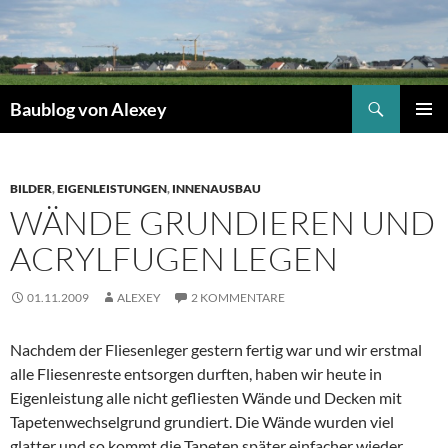
Zum
Inhalt
springen
Suchen
Baublog von Alexey
PRIMÄR
MENÜ
BILDER
,
EIGENLEISTUNGEN
,
INNENAUSBAU
WÄNDE GRUNDIEREN UND
ACRYLFUGEN LEGEN
01.11.2009
ALEXEY
2 KOMMENTARE
Nachdem der Fliesenleger gestern fertig war und wir erstmal
alle Fliesenreste entsorgen durften, haben wir heute in
Eigenleistung alle nicht gefliesten Wände und Decken mit
Tapetenwechselgrund grundiert. Die Wände wurden viel
glatter und so kommt die Tapeten später einfacher wieder