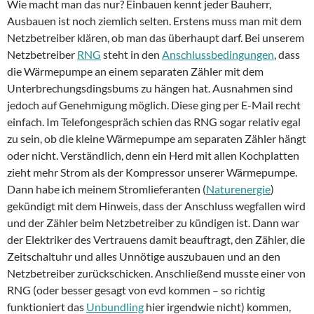
Wie macht man das nur? Einbauen kennt jeder Bauherr,
Ausbauen ist noch ziemlich selten. Erstens muss man mit dem
Netzbetreiber klären, ob man das überhaupt darf. Bei unserem
Netzbetreiber
RNG
steht in den
Anschlussbedingungen
, dass
die Wärmepumpe an einem separaten Zähler mit dem
Unterbrechungsdingsbums zu hängen hat. Ausnahmen sind
jedoch auf Genehmigung möglich. Diese ging per E-Mail recht
einfach. Im Telefongespräch schien das RNG sogar relativ egal
zu sein, ob die kleine Wärmepumpe am separaten Zähler hängt
oder nicht. Verständlich, denn ein Herd mit allen Kochplatten
zieht mehr Strom als der Kompressor unserer Wärmepumpe.
Dann habe ich meinem Stromlieferanten (
Naturenergie
)
gekündigt mit dem Hinweis, dass der Anschluss wegfallen wird
und der Zähler beim Netzbetreiber zu kündigen ist. Dann war
der Elektriker des Vertrauens damit beauftragt, den Zähler, die
Zeitschaltuhr und alles Unnötige auszubauen und an den
Netzbetreiber zurückschicken. Anschließend musste einer von
RNG (oder besser gesagt von evd kommen – so richtig
funktioniert das
Unbundling
hier irgendwie nicht) kommen,