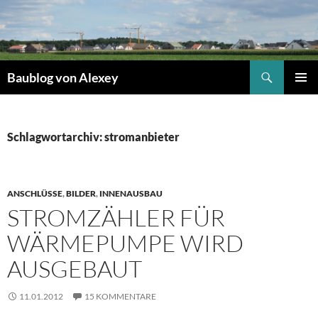
Zum
Inhalt
springen
Suchen
Baublog von Alexey
PRIMÄR
MENÜ
Schlagwortarchiv: stromanbieter
ANSCHLÜSSE
,
BILDER
,
INNENAUSBAU
STROMZÄHLER FÜR
WÄRMEPUMPE WIRD
AUSGEBAUT
11.01.2012
15 KOMMENTARE