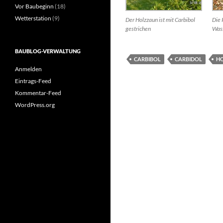
Vor Baubeginn
(18)
Wetterstation
(9)
Der Holzzaun ist mit Carbibol
Die 
gestrichen
Wass
BAUBLOG-VERWALTUNG
CARBIBOL
CARBIDOL
H
Anmelden
Eintrags-Feed
Kommentar-Feed
WordPress.org