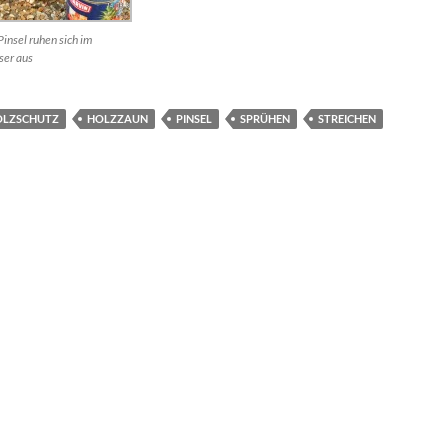
Pinsel ruhen sich im
er aus
OLZSCHUTZ
HOLZZAUN
PINSEL
SPRÜHEN
STREICHEN