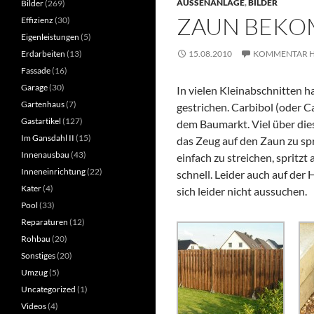
AUSSENANLAGE
,
BILDER
Bilder
(269)
ZAUN BEKO
Effizienz
(30)
Eigenleistungen
(5)
Erdarbeiten
(13)
15.08.2010
KOMMENTAR H
Fassade
(16)
Garage
(30)
In vielen Kleinabschnitten 
Gartenhaus
(7)
gestrichen. Carbibol (oder C
Gastartikel
(127)
dem Baumarkt. Viel über dies
Im Gansdahl II
(15)
das Zeug auf den Zaun zu sp
Innenausbau
(43)
einfach zu streichen, spritzt
Inneneinrichtung
(22)
schnell. Leider auch auf der
Kater
(4)
sich leider nicht aussuchen.
Pool
(33)
Reparaturen
(12)
Rohbau
(20)
Sonstiges
(20)
Umzug
(5)
Uncategorized
(1)
Videos
(4)