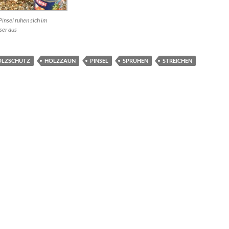
Pinsel ruhen sich im
er aus
OLZSCHUTZ
HOLZZAUN
PINSEL
SPRÜHEN
STREICHEN