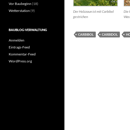
Vor Baubeginn
(18)
Wetterstation
(9)
Der Holzzaun ist mit Carbibol
Die 
gestrichen
Wass
BAUBLOG-VERWALTUNG
CARBIBOL
CARBIDOL
H
Anmelden
Eintrags-Feed
Kommentar-Feed
WordPress.org