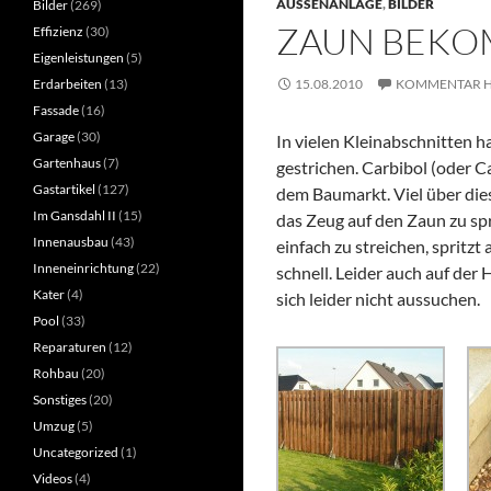
AUSSENANLAGE
,
BILDER
Bilder
(269)
ZAUN BEKO
Effizienz
(30)
Eigenleistungen
(5)
Erdarbeiten
(13)
15.08.2010
KOMMENTAR H
Fassade
(16)
Garage
(30)
In vielen Kleinabschnitten 
Gartenhaus
(7)
gestrichen. Carbibol (oder C
Gastartikel
(127)
dem Baumarkt. Viel über dies
Im Gansdahl II
(15)
das Zeug auf den Zaun zu sp
Innenausbau
(43)
einfach zu streichen, spritzt
Inneneinrichtung
(22)
schnell. Leider auch auf der
Kater
(4)
sich leider nicht aussuchen.
Pool
(33)
Reparaturen
(12)
Rohbau
(20)
Sonstiges
(20)
Umzug
(5)
Uncategorized
(1)
Videos
(4)