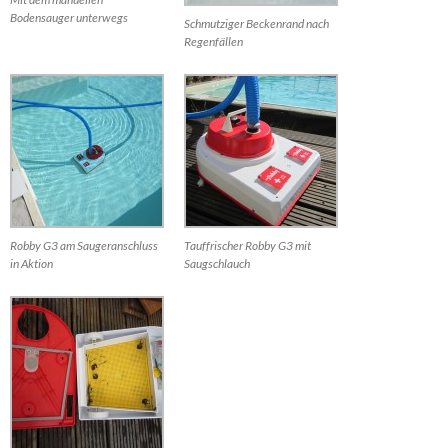
Bodensauger unterwegs
Schmutziger Beckenrand nach
Regenfällen
Robby G3 am Saugeranschluss
Tauffrischer Robby G3 mit
in Aktion
Saugschlauch