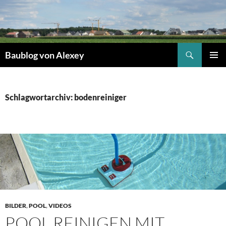
Zum
Inhalt
springen
Suchen
Baublog von Alexey
PRIMÄR
MENÜ
Schlagwortarchiv: bodenreiniger
BILDER
,
POOL
,
VIDEOS
POOL REINIGEN MIT