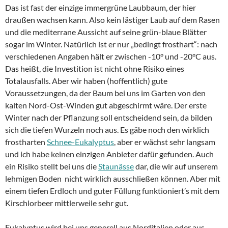
Das ist fast der einzige immergrüne Laubbaum, der hier
draußen wachsen kann. Also kein lästiger Laub auf dem Rasen
und die mediterrane Aussicht auf seine grün-blaue Blätter
sogar im Winter. Natürlich ist er nur „bedingt frosthart“: nach
verschiedenen Angaben hält er zwischen -10° und -20°C aus.
Das heißt, die Investition ist nicht ohne Risiko eines
Totalausfalls. Aber wir haben (hoffentlich) gute
Voraussetzungen, da der Baum bei uns im Garten von den
kalten Nord-Ost-Winden gut abgeschirmt wäre. Der erste
Winter nach der Pflanzung soll entscheidend sein, da bilden
sich die tiefen Wurzeln noch aus. Es gäbe noch den wirklich
frostharten
Schnee-Eukalyptus
, aber er wächst sehr langsam
und ich habe keinen einzigen Anbieter dafür gefunden. Auch
ein Risiko stellt bei uns die
Staunässe
dar, die wir auf unserem
lehmigen Boden nicht wirklich ausschließen können. Aber mit
einem tiefen Erdloch und guter Füllung funktioniert’s mit dem
Kirschlorbeer mittlerweile sehr gut.
Eukalyptus wird bei uns generell aus Norditalien oder aus