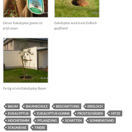
Dieser Eukalyptus gunnii ist
Eukalyptus wird in ein Erdloch
jetzt unser
gepflanzt
Fertig ist ein Eukalyptus Baum
BAUM
BAUMSCHULE
BESCHATTUNG
ERDLOCH
EUKALYPTUS
EUKALYPTUS GUNNII
FROSTSCHÄDEN
HITZE
HOCHSTAMM
PFLANZUNG
SCHATTEN
SONNENSTAND
STAUNÄSSE
TRIEBE