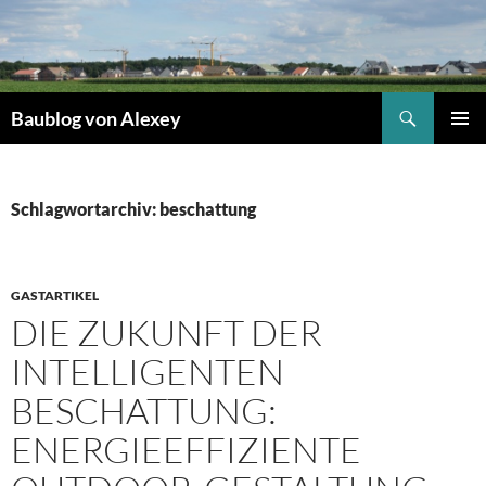
Zum
Inhalt
springen
Suchen
Baublog von Alexey
PRIMÄR
MENÜ
Schlagwortarchiv: beschattung
GASTARTIKEL
DIE ZUKUNFT DER
INTELLIGENTEN
BESCHATTUNG:
ENERGIEEFFIZIENTE