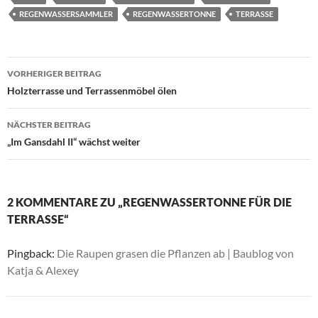
REGENWASSERSAMMLER
REGENWASSERTONNE
TERRASSE
Beitragsnavigation
VORHERIGER BEITRAG
Holzterrasse und Terrassenmöbel ölen
NÄCHSTER BEITRAG
„Im Gansdahl II“ wächst weiter
2 KOMMENTARE ZU „REGENWASSERTONNE FÜR DIE
TERRASSE“
Pingback:
Die Raupen grasen die Pflanzen ab | Baublog von
Katja & Alexey