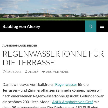
Zum
Inhalt
springen
Suchen
Baublog von Alexey
PRIMÄR
MENÜ
AUSSENANLAGE
,
BILDER
REGENWASSERTONNE FÜR
DIE TERRASSE
22.04.2011
ALEXEY
2 KOMMENTARE
Damit wir etwas vom kalkfreien
Regenwasser
für die
Terrassen- und Zimmerpflanzen sammeln können, haben wir
nach einer kleinen Regenwassertonne gesucht. Gefunden war
ein schönes 200-Liter-Modell
Antik Amphore von Graf
mit
einer Pflanzenschale oben. Der Preis von ca. 180 EUR plus